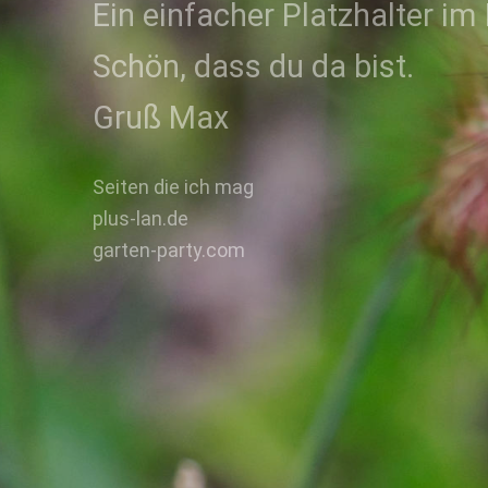
Ein einfacher Platzhalter im 
Schön, dass du da bist.
Gruß Max
Seiten die ich mag
plus-lan.de
garten-party.com